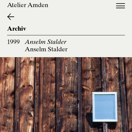
de
en
Atelier Amden
Archiv
1999
Anselm Stalder
Anselm Stalder