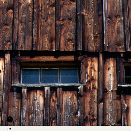
i
1/3
i
1/3