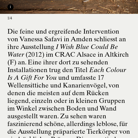
i
1/4
Die feine und ergreifende Intervention
von Vanessa Safavi in Amden schliesst an
i
ihre Ausstellung
I Wish Blue Could Be
1/4
Water
(2012) im CRAC Alsace in Altkirch
(F) an. Eine ihrer dort zu sehenden
Installationen trug den Titel
Each Colour
Is A Gift For You
und umfasste 17
Wellensittiche und Kanarienvögel, von
denen die meisten auf dem Rücken
liegend, einzeln oder in kleinen Gruppen
im Winkel zwischen Boden und Wand
ausgestellt waren. Zu sehen waren
faszinierend schöne, allerdings leblose, für
die Ausstellung präparierte Tierkörper von