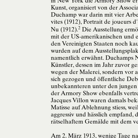
in New York die Armory Show eröf
Kunst, organisiert von der Associ
Duchamp war darin mit vier Arbeit
vites (1912), Portrait de joueurs 
2
Nu (1912).
Die Ausstellung ermö
mit der US-amerikanischen und e
den Vereinigten Staaten noch ka
wurden auf dem Ausstellungsplaka
namentlich erwähnt. Duchamps N
Künstler, dessen im Jahr zuvor g
wegen der Malerei, sondern vor a
sich gezogen und öffentliche Deba
unbekannteren unter den jungen 
der Armory Show ebenfalls ver
Jacques Villon waren damals beka
Matisse auf Ablehnung stiess, we
aggressiv und hässlich empfand,
rätselhaftem Gemälde mit dem ver
Am 2. März 1913, wenige Tage nach