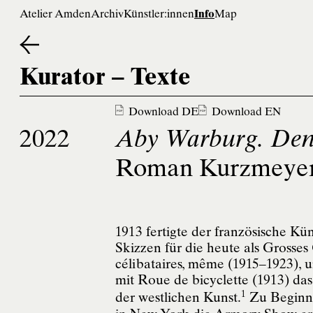
Atelier Amden
Archiv
Künstler:innen
Info
Map
Kurator
 – 
Texte
Download DE
Download EN
2022
Aby Warburg. Denk
Roman Kurzmeye
1913 fertigte der französische K
Skizzen für die heute als Grosses
célibataires, même (1915–1923), u
mit Roue de bicyclette (1913) da
1
der westlichen Kunst.
Zu Beginn 